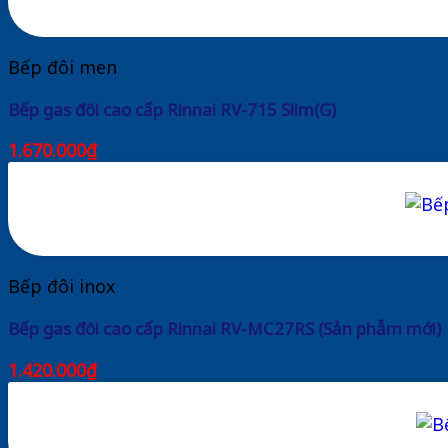
Bếp đôi men
Bếp gas đôi cao cấp Rinnai RV-715 Slim(G)
1.670.000
₫
Bếp đôi inox
Bếp gas đôi cao cấp Rinnai RV-MC27RS (Sản phẫm mới)
1.420.000
₫