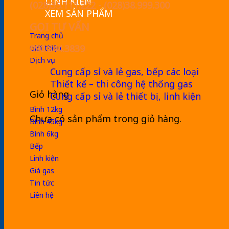
LINH KIỆN
(028)35.111.222 - (028)38.999.300
XEM SẢN PHẨM
GỌI TƯ VẤN
Trang chủ
090.844.3839
Giới thiệu
Dịch vụ
Cung cấp sỉ và lẻ gas, bếp các loại
Thiết kế – thi công hệ thống gas
Giỏ hàng
Cung cấp sỉ và lẻ thiết bị, linh kiện
Bình 12kg
Chưa có sản phẩm trong giỏ hàng.
Bình 45kg
Bình 6kg
Bếp
Linh kiện
Giá gas
Tin tức
Liên hệ