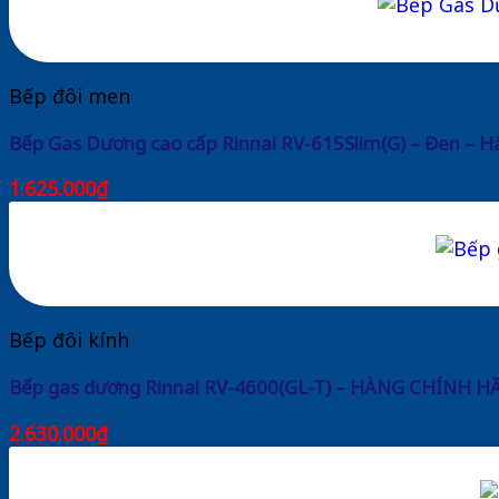
Bếp đôi men
Bếp Gas Dương cao cấp Rinnai RV-615Slim(G) – Đen – 
1.625.000
₫
Bếp đôi kính
Bếp gas dương Rinnai RV-4600(GL-T) – HÀNG CHÍNH 
2.630.000
₫