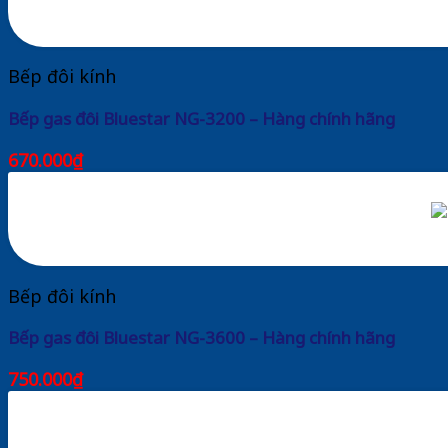
Bếp đôi kính
Bếp gas đôi Bluestar NG-3200 – Hàng chính hãng
670.000
₫
Bếp đôi kính
Bếp gas đôi Bluestar NG-3600 – Hàng chính hãng
750.000
₫