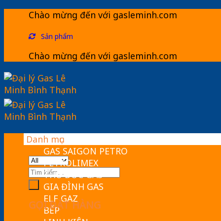
Skip
Chào mừng đến với gasleminh.com
to
Sản phẩm
content
Chào mừng đến với gasleminh.com
Danh mục
GAS SAIGON PETRO
PETROLIMEX
Tìm
THỦ ĐỨC GAS
kiếm:
GIA ĐÌNH GAS
ELF GAZ
GỌI ĐẶT HÀNG
BẾP