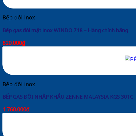
Bếp đôi inox
Bếp gas đôi mặt inox WINDO 718 – Hàng chính hãng
820.000
₫
Bếp đôi inox
BẾP GAS ĐÔI NHẬP KHẨU ZENNE MALAYSIA KGS 301C
1.760.000
₫